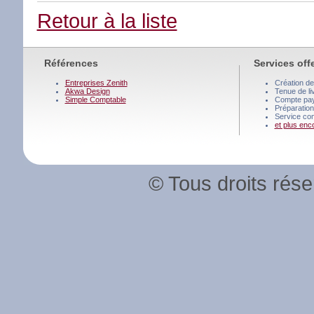
Retour à la liste
Références
Services off
Entreprises Zenith
Création de
Akwa Design
Tenue de li
Simple Comptable
Compte pay
Préparation
Service co
et plus enco
© Tous droits réser