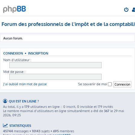
Forum des professionnels de l'impôt et de la comptabili
Aucun forum.
CONNEXION
•
INSCRIPTION
Nom d’utilisateur :
Mot de passe :
J’ai oublié mon mot de passe
Se souvenir de moi
QUI EST EN LIGNE ?
Au total, il y a
179
utilisateurs en ligne :: 0 inscrit, 0 invisible et 179 invités
Le nombre maximal d’utilisateurs en ligne simultanément a été de
367
le 29 mai
2026, 09:25
STATISTIQUES
45744
messages •
10143
sujets •
695
membres