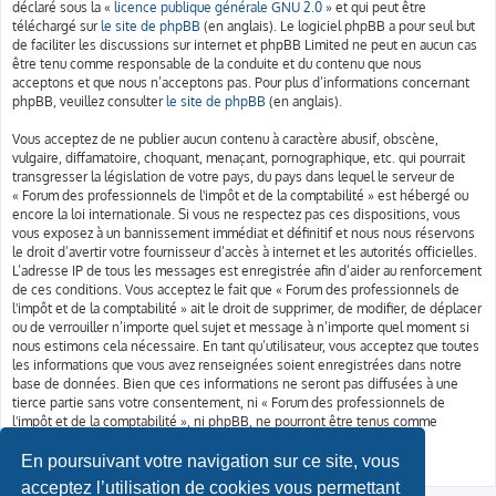
déclaré sous la «
licence publique générale GNU 2.0
» et qui peut être
téléchargé sur
le site de phpBB
(en anglais). Le logiciel phpBB a pour seul but
de faciliter les discussions sur internet et phpBB Limited ne peut en aucun cas
être tenu comme responsable de la conduite et du contenu que nous
acceptons et que nous n’acceptons pas. Pour plus d’informations concernant
phpBB, veuillez consulter
le site de phpBB
(en anglais).
Vous acceptez de ne publier aucun contenu à caractère abusif, obscène,
vulgaire, diffamatoire, choquant, menaçant, pornographique, etc. qui pourrait
transgresser la législation de votre pays, du pays dans lequel le serveur de
« Forum des professionnels de l'impôt et de la comptabilité » est hébergé ou
encore la loi internationale. Si vous ne respectez pas ces dispositions, vous
vous exposez à un bannissement immédiat et définitif et nous nous réservons
le droit d’avertir votre fournisseur d’accès à internet et les autorités officielles.
L’adresse IP de tous les messages est enregistrée afin d’aider au renforcement
de ces conditions. Vous acceptez le fait que « Forum des professionnels de
l'impôt et de la comptabilité » ait le droit de supprimer, de modifier, de déplacer
ou de verrouiller n’importe quel sujet et message à n’importe quel moment si
nous estimons cela nécessaire. En tant qu’utilisateur, vous acceptez que toutes
les informations que vous avez renseignées soient enregistrées dans notre
base de données. Bien que ces informations ne seront pas diffusées à une
tierce partie sans votre consentement, ni « Forum des professionnels de
l'impôt et de la comptabilité », ni phpBB, ne pourront être tenus comme
responsables en cas de tentative de piratage informatique visant à
compromettre vos données.
En poursuivant votre navigation sur ce site, vous
acceptez l’utilisation de cookies vous permettant