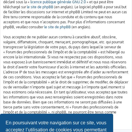
déclaré sous la «
licence publique générale GNU 2.0
» et qui peut être
téléchargé sur
le site de phpBB
(en anglais). Le logiciel phpBB a pour seul but
de faciliter les discussions sur internet et phpBB Limited ne peut en aucun cas
être tenu comme responsable de la conduite et du contenu que nous
acceptons et que nous n’acceptons pas. Pour plus d’informations concernant
phpBB, veuillez consulter
le site de phpBB
(en anglais).
Vous acceptez de ne publier aucun contenu à caractère abusif, obscène,
vulgaire, diffamatoire, choquant, menaçant, pornographique, etc. qui pourrait
transgresser la législation de votre pays, du pays dans lequel le serveur de
« Forum des professionnels de l'impôt et de la comptabilité » est hébergé ou
encore la loi internationale. Si vous ne respectez pas ces dispositions, vous
vous exposez à un bannissement immédiat et définitif et nous nous réservons
le droit d’avertir votre fournisseur d’accès à internet et les autorités officielles.
L’adresse IP de tous les messages est enregistrée afin d’aider au renforcement
de ces conditions. Vous acceptez le fait que « Forum des professionnels de
l'impôt et de la comptabilité » ait le droit de supprimer, de modifier, de déplacer
ou de verrouiller n’importe quel sujet et message à n’importe quel moment si
nous estimons cela nécessaire. En tant qu’utilisateur, vous acceptez que toutes
les informations que vous avez renseignées soient enregistrées dans notre
base de données. Bien que ces informations ne seront pas diffusées à une
tierce partie sans votre consentement, ni « Forum des professionnels de
l'impôt et de la comptabilité », ni phpBB, ne pourront être tenus comme
responsables en cas de tentative de piratage informatique visant à
compromettre vos données.
En poursuivant votre navigation sur ce site, vous
acceptez l’utilisation de cookies vous permettant