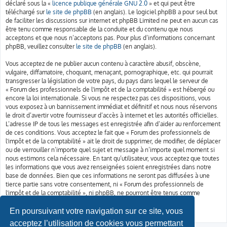
déclaré sous la «
licence publique générale GNU 2.0
» et qui peut être
téléchargé sur
le site de phpBB
(en anglais). Le logiciel phpBB a pour seul but
de faciliter les discussions sur internet et phpBB Limited ne peut en aucun cas
être tenu comme responsable de la conduite et du contenu que nous
acceptons et que nous n’acceptons pas. Pour plus d’informations concernant
phpBB, veuillez consulter
le site de phpBB
(en anglais).
Vous acceptez de ne publier aucun contenu à caractère abusif, obscène,
vulgaire, diffamatoire, choquant, menaçant, pornographique, etc. qui pourrait
transgresser la législation de votre pays, du pays dans lequel le serveur de
« Forum des professionnels de l'impôt et de la comptabilité » est hébergé ou
encore la loi internationale. Si vous ne respectez pas ces dispositions, vous
vous exposez à un bannissement immédiat et définitif et nous nous réservons
le droit d’avertir votre fournisseur d’accès à internet et les autorités officielles.
L’adresse IP de tous les messages est enregistrée afin d’aider au renforcement
de ces conditions. Vous acceptez le fait que « Forum des professionnels de
l'impôt et de la comptabilité » ait le droit de supprimer, de modifier, de déplacer
ou de verrouiller n’importe quel sujet et message à n’importe quel moment si
nous estimons cela nécessaire. En tant qu’utilisateur, vous acceptez que toutes
les informations que vous avez renseignées soient enregistrées dans notre
base de données. Bien que ces informations ne seront pas diffusées à une
tierce partie sans votre consentement, ni « Forum des professionnels de
l'impôt et de la comptabilité », ni phpBB, ne pourront être tenus comme
responsables en cas de tentative de piratage informatique visant à
compromettre vos données.
En poursuivant votre navigation sur ce site, vous
acceptez l’utilisation de cookies vous permettant