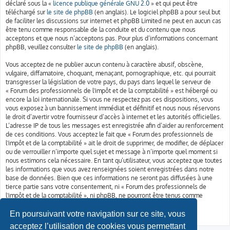
déclaré sous la «
licence publique générale GNU 2.0
» et qui peut être
téléchargé sur
le site de phpBB
(en anglais). Le logiciel phpBB a pour seul but
de faciliter les discussions sur internet et phpBB Limited ne peut en aucun cas
être tenu comme responsable de la conduite et du contenu que nous
acceptons et que nous n’acceptons pas. Pour plus d’informations concernant
phpBB, veuillez consulter
le site de phpBB
(en anglais).
Vous acceptez de ne publier aucun contenu à caractère abusif, obscène,
vulgaire, diffamatoire, choquant, menaçant, pornographique, etc. qui pourrait
transgresser la législation de votre pays, du pays dans lequel le serveur de
« Forum des professionnels de l'impôt et de la comptabilité » est hébergé ou
encore la loi internationale. Si vous ne respectez pas ces dispositions, vous
vous exposez à un bannissement immédiat et définitif et nous nous réservons
le droit d’avertir votre fournisseur d’accès à internet et les autorités officielles.
L’adresse IP de tous les messages est enregistrée afin d’aider au renforcement
de ces conditions. Vous acceptez le fait que « Forum des professionnels de
l'impôt et de la comptabilité » ait le droit de supprimer, de modifier, de déplacer
ou de verrouiller n’importe quel sujet et message à n’importe quel moment si
nous estimons cela nécessaire. En tant qu’utilisateur, vous acceptez que toutes
les informations que vous avez renseignées soient enregistrées dans notre
base de données. Bien que ces informations ne seront pas diffusées à une
tierce partie sans votre consentement, ni « Forum des professionnels de
l'impôt et de la comptabilité », ni phpBB, ne pourront être tenus comme
responsables en cas de tentative de piratage informatique visant à
compromettre vos données.
En poursuivant votre navigation sur ce site, vous
acceptez l’utilisation de cookies vous permettant