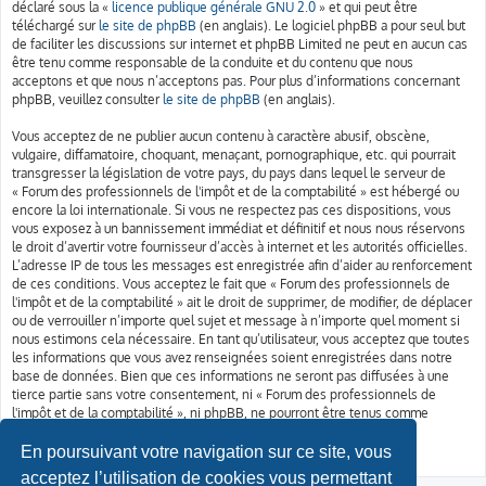
déclaré sous la «
licence publique générale GNU 2.0
» et qui peut être
téléchargé sur
le site de phpBB
(en anglais). Le logiciel phpBB a pour seul but
de faciliter les discussions sur internet et phpBB Limited ne peut en aucun cas
être tenu comme responsable de la conduite et du contenu que nous
acceptons et que nous n’acceptons pas. Pour plus d’informations concernant
phpBB, veuillez consulter
le site de phpBB
(en anglais).
Vous acceptez de ne publier aucun contenu à caractère abusif, obscène,
vulgaire, diffamatoire, choquant, menaçant, pornographique, etc. qui pourrait
transgresser la législation de votre pays, du pays dans lequel le serveur de
« Forum des professionnels de l'impôt et de la comptabilité » est hébergé ou
encore la loi internationale. Si vous ne respectez pas ces dispositions, vous
vous exposez à un bannissement immédiat et définitif et nous nous réservons
le droit d’avertir votre fournisseur d’accès à internet et les autorités officielles.
L’adresse IP de tous les messages est enregistrée afin d’aider au renforcement
de ces conditions. Vous acceptez le fait que « Forum des professionnels de
l'impôt et de la comptabilité » ait le droit de supprimer, de modifier, de déplacer
ou de verrouiller n’importe quel sujet et message à n’importe quel moment si
nous estimons cela nécessaire. En tant qu’utilisateur, vous acceptez que toutes
les informations que vous avez renseignées soient enregistrées dans notre
base de données. Bien que ces informations ne seront pas diffusées à une
tierce partie sans votre consentement, ni « Forum des professionnels de
l'impôt et de la comptabilité », ni phpBB, ne pourront être tenus comme
responsables en cas de tentative de piratage informatique visant à
compromettre vos données.
En poursuivant votre navigation sur ce site, vous
acceptez l’utilisation de cookies vous permettant