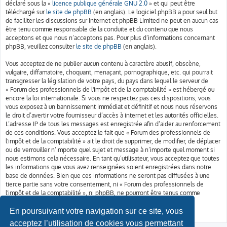
déclaré sous la «
licence publique générale GNU 2.0
» et qui peut être
téléchargé sur
le site de phpBB
(en anglais). Le logiciel phpBB a pour seul but
de faciliter les discussions sur internet et phpBB Limited ne peut en aucun cas
être tenu comme responsable de la conduite et du contenu que nous
acceptons et que nous n’acceptons pas. Pour plus d’informations concernant
phpBB, veuillez consulter
le site de phpBB
(en anglais).
Vous acceptez de ne publier aucun contenu à caractère abusif, obscène,
vulgaire, diffamatoire, choquant, menaçant, pornographique, etc. qui pourrait
transgresser la législation de votre pays, du pays dans lequel le serveur de
« Forum des professionnels de l'impôt et de la comptabilité » est hébergé ou
encore la loi internationale. Si vous ne respectez pas ces dispositions, vous
vous exposez à un bannissement immédiat et définitif et nous nous réservons
le droit d’avertir votre fournisseur d’accès à internet et les autorités officielles.
L’adresse IP de tous les messages est enregistrée afin d’aider au renforcement
de ces conditions. Vous acceptez le fait que « Forum des professionnels de
l'impôt et de la comptabilité » ait le droit de supprimer, de modifier, de déplacer
ou de verrouiller n’importe quel sujet et message à n’importe quel moment si
nous estimons cela nécessaire. En tant qu’utilisateur, vous acceptez que toutes
les informations que vous avez renseignées soient enregistrées dans notre
base de données. Bien que ces informations ne seront pas diffusées à une
tierce partie sans votre consentement, ni « Forum des professionnels de
l'impôt et de la comptabilité », ni phpBB, ne pourront être tenus comme
responsables en cas de tentative de piratage informatique visant à
compromettre vos données.
En poursuivant votre navigation sur ce site, vous
acceptez l’utilisation de cookies vous permettant