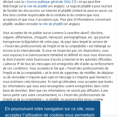
déclaré sous la «
licence publique générale GNU 2.0
» et qui peut être
téléchargé sur
le site de phpBB
(en anglais). Le logiciel phpBB a pour seul but
de faciliter les discussions sur internet et phpBB Limited ne peut en aucun cas
être tenu comme responsable de la conduite et du contenu que nous
acceptons et que nous n’acceptons pas. Pour plus d’informations concernant
phpBB, veuillez consulter
le site de phpBB
(en anglais).
Vous acceptez de ne publier aucun contenu à caractère abusif, obscène,
vulgaire, diffamatoire, choquant, menaçant, pornographique, etc. qui pourrait
transgresser la législation de votre pays, du pays dans lequel le serveur de
« Forum des professionnels de l'impôt et de la comptabilité » est hébergé ou
encore la loi internationale. Si vous ne respectez pas ces dispositions, vous
vous exposez à un bannissement immédiat et définitif et nous nous réservons
le droit d’avertir votre fournisseur d’accès à internet et les autorités officielles.
L’adresse IP de tous les messages est enregistrée afin d’aider au renforcement
de ces conditions. Vous acceptez le fait que « Forum des professionnels de
l'impôt et de la comptabilité » ait le droit de supprimer, de modifier, de déplacer
ou de verrouiller n’importe quel sujet et message à n’importe quel moment si
nous estimons cela nécessaire. En tant qu’utilisateur, vous acceptez que toutes
les informations que vous avez renseignées soient enregistrées dans notre
base de données. Bien que ces informations ne seront pas diffusées à une
tierce partie sans votre consentement, ni « Forum des professionnels de
l'impôt et de la comptabilité », ni phpBB, ne pourront être tenus comme
responsables en cas de tentative de piratage informatique visant à
compromettre vos données.
En poursuivant votre navigation sur ce site, vous
acceptez l’utilisation de cookies vous permettant