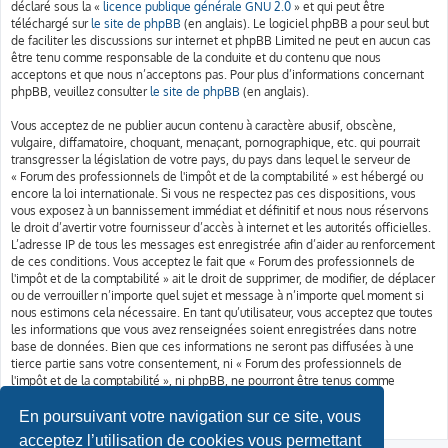
déclaré sous la «
licence publique générale GNU 2.0
» et qui peut être
téléchargé sur
le site de phpBB
(en anglais). Le logiciel phpBB a pour seul but
de faciliter les discussions sur internet et phpBB Limited ne peut en aucun cas
être tenu comme responsable de la conduite et du contenu que nous
acceptons et que nous n’acceptons pas. Pour plus d’informations concernant
phpBB, veuillez consulter
le site de phpBB
(en anglais).
Vous acceptez de ne publier aucun contenu à caractère abusif, obscène,
vulgaire, diffamatoire, choquant, menaçant, pornographique, etc. qui pourrait
transgresser la législation de votre pays, du pays dans lequel le serveur de
« Forum des professionnels de l'impôt et de la comptabilité » est hébergé ou
encore la loi internationale. Si vous ne respectez pas ces dispositions, vous
vous exposez à un bannissement immédiat et définitif et nous nous réservons
le droit d’avertir votre fournisseur d’accès à internet et les autorités officielles.
L’adresse IP de tous les messages est enregistrée afin d’aider au renforcement
de ces conditions. Vous acceptez le fait que « Forum des professionnels de
l'impôt et de la comptabilité » ait le droit de supprimer, de modifier, de déplacer
ou de verrouiller n’importe quel sujet et message à n’importe quel moment si
nous estimons cela nécessaire. En tant qu’utilisateur, vous acceptez que toutes
les informations que vous avez renseignées soient enregistrées dans notre
base de données. Bien que ces informations ne seront pas diffusées à une
tierce partie sans votre consentement, ni « Forum des professionnels de
l'impôt et de la comptabilité », ni phpBB, ne pourront être tenus comme
responsables en cas de tentative de piratage informatique visant à
compromettre vos données.
En poursuivant votre navigation sur ce site, vous
acceptez l’utilisation de cookies vous permettant