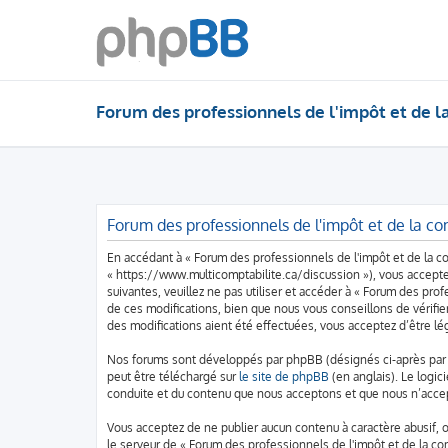
Forum des professionnels de l'impôt et de l
Forum des professionnels de l'impôt et de la com
En accédant à « Forum des professionnels de l'impôt et de la com
« https://www.multicomptabilite.ca/discussion »), vous accepte
suivantes, veuillez ne pas utiliser et accéder à « Forum des pr
de ces modifications, bien que nous vous conseillons de vérifie
des modifications aient été effectuées, vous acceptez d’être l
Nos forums sont développés par phpBB (désignés ci-après par « 
peut être téléchargé sur
le site de phpBB
(en anglais). Le logic
conduite et du contenu que nous acceptons et que nous n’accep
Vous acceptez de ne publier aucun contenu à caractère abusif, o
le serveur de « Forum des professionnels de l'impôt et de la c