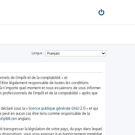
Langue :
nnels de l'impôt et de la comptabilité » et
d’être légalement responsable de toutes les conditions
ns à n’importe quel moment et nous essaierons de vous informer
s professionnels de l'impôt et de la comptabilité » après que
 déclaré sous la «
licence publique générale GNU 2.0
» et qui
d ne peut en aucun cas être tenu comme responsable de la
e phpBB
(en anglais).
t transgresser la législation de votre pays, du pays dans lequel
 ces dispositions, vous vous exposez à un bannissement immédiat