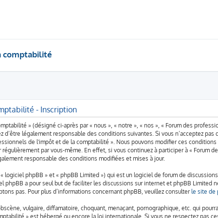
a comptabilité
ptabilité - Inscription
ptabilité » (désigné ci-après par « nous », « notre », « nos », « Forum des professio
z d’être légalement responsable des conditions suivantes. Si vous n’acceptez pas 
ofessionnels de l'impôt et de la comptabilité ». Nous pouvons modifier ces conditio
r régulièrement par vous-même. En effet, si vous continuez à participer à « Forum de
également responsable des conditions modifiées et mises à jour.
logiciel phpBB » et « phpBB Limited ») qui est un logiciel de forum de discussions
iel phpBB a pour seul but de faciliter les discussions sur internet et phpBB Limite
tons pas. Pour plus d’informations concernant phpBB, veuillez consulter
le site d
bscène, vulgaire, diffamatoire, choquant, menaçant, pornographique, etc. qui pourrai
omptabilité » est hébergé ou encore la loi internationale. Si vous ne respectez pas