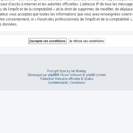
nisseur d’accès à internet et les autorités officielles. L’adresse IP de tous les messa
 de l'impôt et de la comptabilité » ait le droit de supprimer, de modifier, de déplac
isateur, vous acceptez que toutes les informations que vous avez renseignées soien
votre consentement, ni « Forum des professionnels de l'impôt et de la comptabilité
os données.
ProLight Style by
Ian Bradley
Développé par
phpBB
® Forum Software © phpBB Limited
Traduction française officielle
©
Qiaeru
Confidentialité
|
Conditions