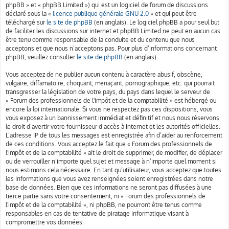
phpBB » et « phpBB Limited ») qui est un logiciel de forum de discussions
déclaré sous la «
licence publique générale GNU 2.0
» et qui peut être
téléchargé sur
le site de phpBB
(en anglais). Le logiciel phpBB a pour seul but
de faciliter les discussions sur internet et phpBB Limited ne peut en aucun cas
être tenu comme responsable de la conduite et du contenu que nous
acceptons et que nous n’acceptons pas. Pour plus d’informations concernant
phpBB, veuillez consulter
le site de phpBB
(en anglais).
Vous acceptez de ne publier aucun contenu à caractère abusif, obscène,
vulgaire, diffamatoire, choquant, menaçant, pornographique, etc. qui pourrait
transgresser la législation de votre pays, du pays dans lequel le serveur de
« Forum des professionnels de l'impôt et de la comptabilité » est hébergé ou
encore la loi internationale. Si vous ne respectez pas ces dispositions, vous
vous exposez à un bannissement immédiat et définitif et nous nous réservons
le droit d’avertir votre fournisseur d’accès à internet et les autorités officielles.
L’adresse IP de tous les messages est enregistrée afin d’aider au renforcement
de ces conditions. Vous acceptez le fait que « Forum des professionnels de
l'impôt et de la comptabilité » ait le droit de supprimer, de modifier, de déplacer
ou de verrouiller n’importe quel sujet et message à n’importe quel moment si
nous estimons cela nécessaire. En tant qu’utilisateur, vous acceptez que toutes
les informations que vous avez renseignées soient enregistrées dans notre
base de données. Bien que ces informations ne seront pas diffusées à une
tierce partie sans votre consentement, ni « Forum des professionnels de
l'impôt et de la comptabilité », ni phpBB, ne pourront être tenus comme
responsables en cas de tentative de piratage informatique visant à
compromettre vos données.