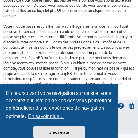
pouvez contrôler quelles informations de votre compte vous souhaitez rendre
publiques ou non. De plus, vous pouvez décider de vous abonner ou non à la
liste de diffusion du logiciel phpBB depuis une option disponible sur votre
compte.
Votre mot de passe est chiffré (par un chiffrage à sens unique) afin qu’il soit
sécurisé. Cependant, il est recommandé de ne pas utiliser le même mot de
passe sur plusieurs sites internet différents. Votre mot de passe est le moyen
d’accès à votre compte sur « Forum des professionnels de l'impôt et de la
comptabilité », veillez donc à le conservez précieusement. En aucun cas une
personne affiliée à « Forum des professionnels de l'impôt et de la
comptabilité », à phpBB ou à un site de tierce partie ne peut vous demander
légitimement votre mot de passe. Si vous oubliez le mot de passe de votre
compte, vous pouvez utiliser la fonction « J’ai perdu mon mot de passe » qui est
proposée par défaut sur le logiciel phpBB. Cette fonctionnalité vous
demandera de spécifier votre nom d’utilisateur et votre adresse de courriel et
le logiciel phpBB générera alors un nouveau mot de passe afin que vous
puissiez reprendre le contrôle de votre compte.
En poursuivant votre navigation sur ce site, vous
acceptez l’utilisation de cookies vous permettant
de bénéficier d’une expérience de navigation
optimale.
En savoir plus…
ProLight Style by
Ian Bradley
Développé par
phpBB
® Forum Software © phpBB Limited
Traduction française officielle
©
Qiaeru
Confidentialité
|
Conditions
J’accepte