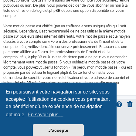
pouvez contrôler quelles informations de votre compte vous souhaitez rendre
publiques ou non. De plus, vous pouvez décider de vous abonner ou non à la
liste de diffusion du logiciel phpBB depuis une option disponible sur votre
compte.
Votre mot de passe est chiffré (par un chiffrage à sens unique) afin qu’il soit
sécurisé. Cependant, il est recommandé de ne pas utiliser le même mot de
passe sur plusieurs sites internet différents. Votre mot de passe est le moyen
d’accès à votre compte sur « Forum des professionnels de l'impôt et de la
comptabilité », veillez donc à le conservez précieusement. En aucun cas une
personne affiliée à « Forum des professionnels de l'impôt et de la
comptabilité », à phpBB ou à un site de tierce partie ne peut vous demander
légitimement votre mot de passe. Si vous oubliez le mot de passe de votre
compte, vous pouvez utiliser la fonction « J’ai perdu mon mot de passe » qui est
proposée par défaut sur le logiciel phpBB. Cette fonctionnalité vous
demandera de spécifier votre nom d’utilisateur et votre adresse de courriel et
le logiciel phpBB générera alors un nouveau mot de passe afin que vous
puissiez reprendre le contrôle de votre compte.
En poursuivant votre navigation sur ce site, vous
acceptez l’utilisation de cookies vous permettant
de bénéficier d’une expérience de navigation
optimale.
En savoir plus…
ProLight Style by
Ian Bradley
Développé par
phpBB
® Forum Software © phpBB Limited
Traduction française officielle
©
Qiaeru
Confidentialité
|
Conditions
J’accepte