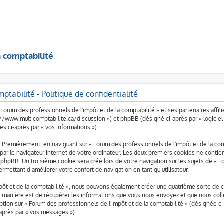
a comptabilité
ptabilité - Politique de confidentialité
Forum des professionnels de l'impôt et de la comptabilité » et ses partenaires affilié
s://www.multicomptabilite.ca/discussion ») et phpBB (désigné ci-après par « logiciel
es ci-après par « vos informations »).
 Premièrement, en naviguant sur « Forum des professionnels de l'impôt et de la com
ar le navigateur internet de votre ordinateur. Les deux premiers cookies ne contienn
phpBB. Un troisième cookie sera créé lors de votre navigation sur les sujets de « Fo
ermettant d’améliorer votre confort de navigation en tant qu’utilisateur.
mpôt et de la comptabilité », nous pouvons également créer une quatrième sorte de 
 manière est de récupérer les informations que vous nous envoyez et que nous coll
iption sur « Forum des professionnels de l'impôt et de la comptabilité » (désignée c
-après par « vos messages »).