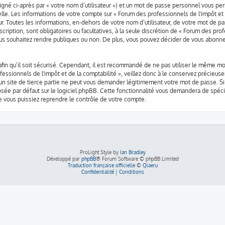
gné ci-après par « votre nom d’utilisateur ») et un mot de passe personnel vous p
lle. Les informations de votre compte sur « Forum des professionnels de l'impôt et 
. Toutes les informations, en-dehors de votre nom d’utilisateur, de votre mot de pa
scription, sont obligatoires ou facultatives, à la seule discrétion de « Forum des pro
s souhaitez rendre publiques ou non. De plus, vous pouvez décider de vous abonner 
afin qu’il soit sécurisé. Cependant, il est recommandé de ne pas utiliser le même mo
essionnels de l'impôt et de la comptabilité », veillez donc à le conservez précieus
à un site de tierce partie ne peut vous demander légitimement votre mot de passe. S
posée par défaut sur le logiciel phpBB. Cette fonctionnalité vous demandera de spécifi
 vous puissiez reprendre le contrôle de votre compte.
ProLight Style by
Ian Bradley
Développé par
phpBB
® Forum Software © phpBB Limited
Traduction française officielle
©
Qiaeru
Confidentialité
|
Conditions