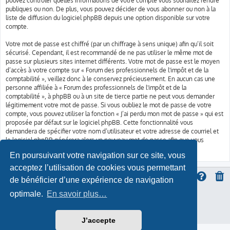
pouvez contrôler quelles informations de votre compte vous souhaitez rendre
publiques ou non. De plus, vous pouvez décider de vous abonner ou non à la
liste de diffusion du logiciel phpBB depuis une option disponible sur votre
compte.
Votre mot de passe est chiffré (par un chiffrage à sens unique) afin qu’il soit
sécurisé. Cependant, il est recommandé de ne pas utiliser le même mot de
passe sur plusieurs sites internet différents. Votre mot de passe est le moyen
d’accès à votre compte sur « Forum des professionnels de l'impôt et de la
comptabilité », veillez donc à le conservez précieusement. En aucun cas une
personne affiliée à « Forum des professionnels de l'impôt et de la
comptabilité », à phpBB ou à un site de tierce partie ne peut vous demander
légitimement votre mot de passe. Si vous oubliez le mot de passe de votre
compte, vous pouvez utiliser la fonction « J’ai perdu mon mot de passe » qui est
proposée par défaut sur le logiciel phpBB. Cette fonctionnalité vous
demandera de spécifier votre nom d’utilisateur et votre adresse de courriel et
le logiciel phpBB générera alors un nouveau mot de passe afin que vous
puissiez reprendre le contrôle de votre compte.
En poursuivant votre navigation sur ce site, vous
acceptez l’utilisation de cookies vous permettant
de bénéficier d’une expérience de navigation
optimale.
En savoir plus…
ProLight Style by
Ian Bradley
Développé par
phpBB
® Forum Software © phpBB Limited
Traduction française officielle
©
Qiaeru
Confidentialité
|
Conditions
J’accepte