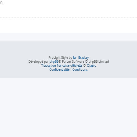
on.
ProLight Style by
Ian Bradley
Développé par
phpBB
® Forum Software © phpBB Limited
Traduction française officielle
©
Qiaeru
Confidentialité
|
Conditions