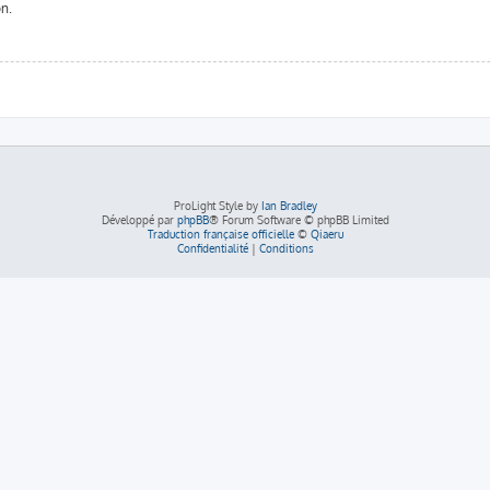
on.
ProLight Style by
Ian Bradley
Développé par
phpBB
® Forum Software © phpBB Limited
Traduction française officielle
©
Qiaeru
Confidentialité
|
Conditions