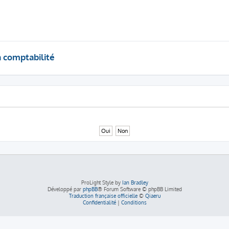
a comptabilité
ProLight Style by
Ian Bradley
Développé par
phpBB
® Forum Software © phpBB Limited
Traduction française officielle
©
Qiaeru
Confidentialité
|
Conditions