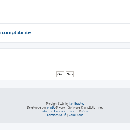
a comptabilité
ProLight Style by
Ian Bradley
Développé par
phpBB
® Forum Software © phpBB Limited
Traduction française officielle
©
Qiaeru
Confidentialité
|
Conditions