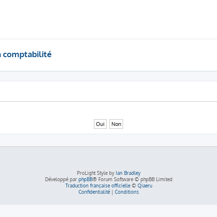
a comptabilité
ProLight Style by
Ian Bradley
Développé par
phpBB
® Forum Software © phpBB Limited
Traduction française officielle
©
Qiaeru
Confidentialité
|
Conditions