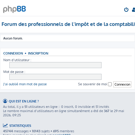
Forum des professionnels de l'impôt et de la comptabili
Aucun forum.
CONNEXION
•
INSCRIPTION
Nom d’utilisateur :
Mot de passe :
J’ai oublié mon mot de passe
Se souvenir de moi
QUI EST EN LIGNE ?
Au total, il y a
51
utilisateurs en ligne :: 0 inscrit, 0 invisible et 51 invités
Le nombre maximal d’utilisateurs en ligne simultanément a été de
367
le 29 mai
2026, 09:25
STATISTIQUES
45744
messages •
10143
sujets •
695
membres