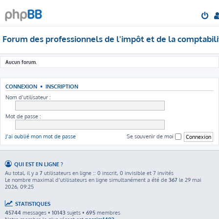
Forum des professionnels de l'impôt et de la comptabili
Aucun forum.
CONNEXION
•
INSCRIPTION
Nom d’utilisateur :
Mot de passe :
J’ai oublié mon mot de passe
Se souvenir de moi
QUI EST EN LIGNE ?
Au total, il y a
7
utilisateurs en ligne :: 0 inscrit, 0 invisible et 7 invités
Le nombre maximal d’utilisateurs en ligne simultanément a été de
367
le 29 mai
2026, 09:25
STATISTIQUES
45744
messages •
10143
sujets •
695
membres