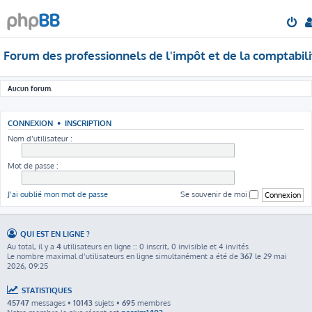
Forum des professionnels de l'impôt et de la comptabili
Aucun forum.
CONNEXION
•
INSCRIPTION
Nom d’utilisateur :
Mot de passe :
J’ai oublié mon mot de passe
Se souvenir de moi
QUI EST EN LIGNE ?
Au total, il y a
4
utilisateurs en ligne :: 0 inscrit, 0 invisible et 4 invités
Le nombre maximal d’utilisateurs en ligne simultanément a été de
367
le 29 mai
2026, 09:25
STATISTIQUES
45747
messages •
10143
sujets •
695
membres