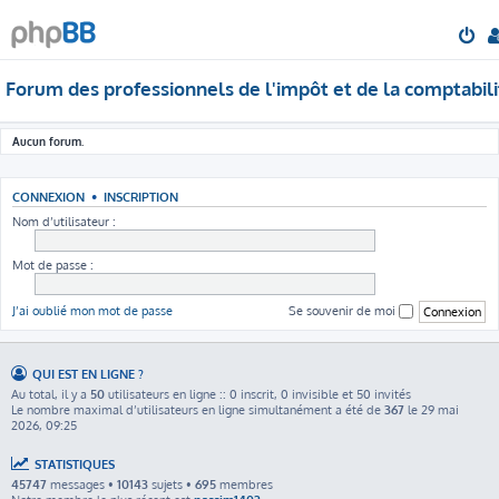
Forum des professionnels de l'impôt et de la comptabili
Aucun forum.
CONNEXION
•
INSCRIPTION
Nom d’utilisateur :
Mot de passe :
J’ai oublié mon mot de passe
Se souvenir de moi
QUI EST EN LIGNE ?
Au total, il y a
50
utilisateurs en ligne :: 0 inscrit, 0 invisible et 50 invités
Le nombre maximal d’utilisateurs en ligne simultanément a été de
367
le 29 mai
2026, 09:25
STATISTIQUES
45747
messages •
10143
sujets •
695
membres