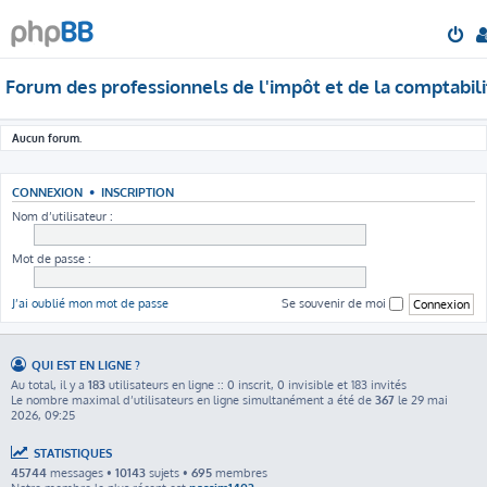
Forum des professionnels de l'impôt et de la comptabili
Aucun forum.
CONNEXION
•
INSCRIPTION
Nom d’utilisateur :
Mot de passe :
J’ai oublié mon mot de passe
Se souvenir de moi
QUI EST EN LIGNE ?
Au total, il y a
183
utilisateurs en ligne :: 0 inscrit, 0 invisible et 183 invités
Le nombre maximal d’utilisateurs en ligne simultanément a été de
367
le 29 mai
2026, 09:25
STATISTIQUES
45744
messages •
10143
sujets •
695
membres