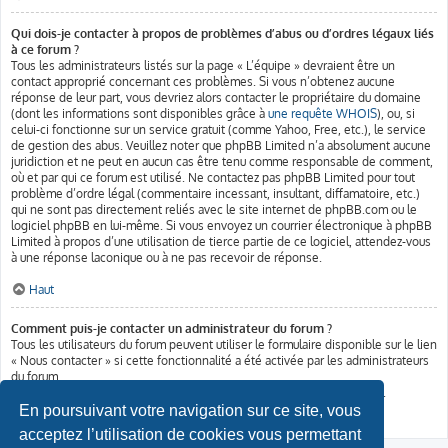
Qui dois-je contacter à propos de problèmes d’abus ou d’ordres légaux liés
à ce forum ?
Tous les administrateurs listés sur la page « L’équipe » devraient être un
contact approprié concernant ces problèmes. Si vous n’obtenez aucune
réponse de leur part, vous devriez alors contacter le propriétaire du domaine
(dont les informations sont disponibles grâce à
une requête WHOIS
), ou, si
celui-ci fonctionne sur un service gratuit (comme Yahoo, Free, etc.), le service
de gestion des abus. Veuillez noter que phpBB Limited n’a absolument aucune
juridiction et ne peut en aucun cas être tenu comme responsable de comment,
où et par qui ce forum est utilisé. Ne contactez pas phpBB Limited pour tout
problème d’ordre légal (commentaire incessant, insultant, diffamatoire, etc.)
qui ne sont pas directement reliés avec le site internet de phpBB.com ou le
logiciel phpBB en lui-même. Si vous envoyez un courrier électronique à phpBB
Limited à propos d’une utilisation de tierce partie de ce logiciel, attendez-vous
à une réponse laconique ou à ne pas recevoir de réponse.
Haut
Comment puis-je contacter un administrateur du forum ?
Tous les utilisateurs du forum peuvent utiliser le formulaire disponible sur le lien
« Nous contacter » si cette fonctionnalité a été activée par les administrateurs
du forum.
Les membres du forum peuvent également utiliser le lien « L’équipe ».
En poursuivant votre navigation sur ce site, vous
Haut
acceptez l’utilisation de cookies vous permettant