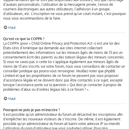
d’avatars personnalisés, l’utilisation de la messagerie privée, l’envoi de
courriers électroniques aux autres utilisateurs, l’adhésion à un groupe
d’utilisateurs, etc. L’inscription ne vous prend qu’un court instant, c’est pourquoi
nous vous recommandons de le faire.
Haut
Qu’est-ce que la COPPA ?
La COPPA (pour « Child Online Privacy and Protection Act ») est une loi des
États-Unis d’Amérique qui demande aux sites internet collectant
potentiellement des informations sur les mineurs âgés de moins de 13 ans un
consentement écrit des parents ou des tuteurs légaux des mineurs concernés.
Si vous ne savez pas si cette loi s’applique également aux mineurs âgés de
moins de 13 ans inscrits sur votre forum, nous vous conseillons de contacter un
conseiller juridique qui pourra vous renseigner. Veuillez noter que phpBB
Limited et que les propriétaires de ce forum ne peuvent pas vous proposer
d’assistance légale et ne doivent donc pas être contactés à ce sujet, excepté
lorsque l’assistance porte sur la question « Qui dois-je contacter à propos de
problèmes d’abus ou d’ordres légaux liés à ce forum ? ».
Haut
Pourquoi ne puis-je pas m’inscrire ?
Il est possible qu’un administrateur du forum ait désactivé les inscriptions afin
d’empêcher les nouveaux visiteurs de s’inscrire. De même, il est également
possible qu’un administrateur du forum ait banni votre adresse IP ou interdit
l’utilisation du nom d’utilisateur que vous souhaitez utiliser. Pour plus