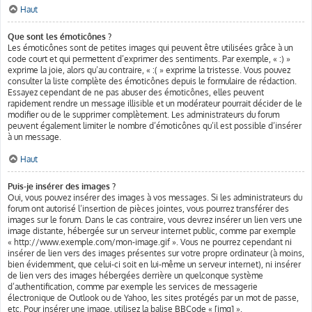
Haut
Que sont les émoticônes ?
Les émoticônes sont de petites images qui peuvent être utilisées grâce à un
code court et qui permettent d’exprimer des sentiments. Par exemple, « :) »
exprime la joie, alors qu’au contraire, « :( » exprime la tristesse. Vous pouvez
consulter la liste complète des émoticônes depuis le formulaire de rédaction.
Essayez cependant de ne pas abuser des émoticônes, elles peuvent
rapidement rendre un message illisible et un modérateur pourrait décider de le
modifier ou de le supprimer complètement. Les administrateurs du forum
peuvent également limiter le nombre d’émoticônes qu’il est possible d’insérer
à un message.
Haut
Puis-je insérer des images ?
Oui, vous pouvez insérer des images à vos messages. Si les administrateurs du
forum ont autorisé l’insertion de pièces jointes, vous pourrez transférer des
images sur le forum. Dans le cas contraire, vous devrez insérer un lien vers une
image distante, hébergée sur un serveur internet public, comme par exemple
« http://www.exemple.com/mon-image.gif ». Vous ne pourrez cependant ni
insérer de lien vers des images présentes sur votre propre ordinateur (à moins,
bien évidemment, que celui-ci soit en lui-même un serveur internet), ni insérer
de lien vers des images hébergées derrière un quelconque système
d’authentification, comme par exemple les services de messagerie
électronique de Outlook ou de Yahoo, les sites protégés par un mot de passe,
etc. Pour insérer une image, utilisez la balise BBCode « [img] ».