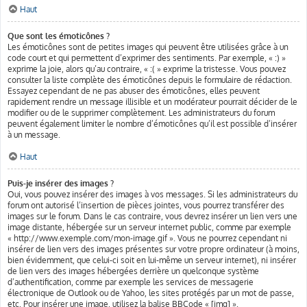
Haut
Que sont les émoticônes ?
Les émoticônes sont de petites images qui peuvent être utilisées grâce à un
code court et qui permettent d’exprimer des sentiments. Par exemple, « :) »
exprime la joie, alors qu’au contraire, « :( » exprime la tristesse. Vous pouvez
consulter la liste complète des émoticônes depuis le formulaire de rédaction.
Essayez cependant de ne pas abuser des émoticônes, elles peuvent
rapidement rendre un message illisible et un modérateur pourrait décider de le
modifier ou de le supprimer complètement. Les administrateurs du forum
peuvent également limiter le nombre d’émoticônes qu’il est possible d’insérer
à un message.
Haut
Puis-je insérer des images ?
Oui, vous pouvez insérer des images à vos messages. Si les administrateurs du
forum ont autorisé l’insertion de pièces jointes, vous pourrez transférer des
images sur le forum. Dans le cas contraire, vous devrez insérer un lien vers une
image distante, hébergée sur un serveur internet public, comme par exemple
« http://www.exemple.com/mon-image.gif ». Vous ne pourrez cependant ni
insérer de lien vers des images présentes sur votre propre ordinateur (à moins,
bien évidemment, que celui-ci soit en lui-même un serveur internet), ni insérer
de lien vers des images hébergées derrière un quelconque système
d’authentification, comme par exemple les services de messagerie
électronique de Outlook ou de Yahoo, les sites protégés par un mot de passe,
etc. Pour insérer une image, utilisez la balise BBCode « [img] ».