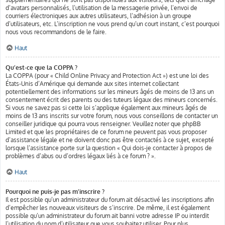
d’avatars personnalisés, l’utilisation de la messagerie privée, l’envoi de
courriers électroniques aux autres utilisateurs, l’adhésion à un groupe
d’utilisateurs, etc. L’inscription ne vous prend qu’un court instant, c’est pourquoi
nous vous recommandons de le faire.
Haut
Qu’est-ce que la COPPA ?
La COPPA (pour « Child Online Privacy and Protection Act ») est une loi des
États-Unis d’Amérique qui demande aux sites internet collectant
potentiellement des informations sur les mineurs âgés de moins de 13 ans un
consentement écrit des parents ou des tuteurs légaux des mineurs concernés.
Si vous ne savez pas si cette loi s’applique également aux mineurs âgés de
moins de 13 ans inscrits sur votre forum, nous vous conseillons de contacter un
conseiller juridique qui pourra vous renseigner. Veuillez noter que phpBB
Limited et que les propriétaires de ce forum ne peuvent pas vous proposer
d’assistance légale et ne doivent donc pas être contactés à ce sujet, excepté
lorsque l’assistance porte sur la question « Qui dois-je contacter à propos de
problèmes d’abus ou d’ordres légaux liés à ce forum ? ».
Haut
Pourquoi ne puis-je pas m’inscrire ?
Il est possible qu’un administrateur du forum ait désactivé les inscriptions afin
d’empêcher les nouveaux visiteurs de s’inscrire. De même, il est également
possible qu’un administrateur du forum ait banni votre adresse IP ou interdit
l’utilisation du nom d’utilisateur que vous souhaitez utiliser. Pour plus