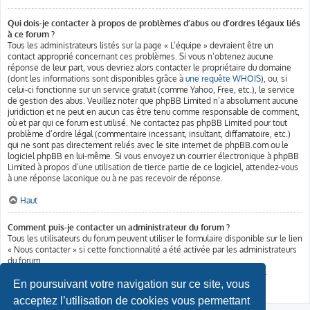
Qui dois-je contacter à propos de problèmes d’abus ou d’ordres légaux liés
à ce forum ?
Tous les administrateurs listés sur la page « L’équipe » devraient être un
contact approprié concernant ces problèmes. Si vous n’obtenez aucune
réponse de leur part, vous devriez alors contacter le propriétaire du domaine
(dont les informations sont disponibles grâce à
une requête WHOIS
), ou, si
celui-ci fonctionne sur un service gratuit (comme Yahoo, Free, etc.), le service
de gestion des abus. Veuillez noter que phpBB Limited n’a absolument aucune
juridiction et ne peut en aucun cas être tenu comme responsable de comment,
où et par qui ce forum est utilisé. Ne contactez pas phpBB Limited pour tout
problème d’ordre légal (commentaire incessant, insultant, diffamatoire, etc.)
qui ne sont pas directement reliés avec le site internet de phpBB.com ou le
logiciel phpBB en lui-même. Si vous envoyez un courrier électronique à phpBB
Limited à propos d’une utilisation de tierce partie de ce logiciel, attendez-vous
à une réponse laconique ou à ne pas recevoir de réponse.
Haut
Comment puis-je contacter un administrateur du forum ?
Tous les utilisateurs du forum peuvent utiliser le formulaire disponible sur le lien
« Nous contacter » si cette fonctionnalité a été activée par les administrateurs
du forum.
Les membres du forum peuvent également utiliser le lien « L’équipe ».
En poursuivant votre navigation sur ce site, vous
Haut
acceptez l’utilisation de cookies vous permettant