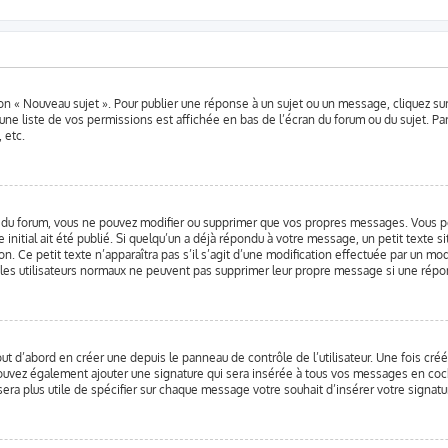
ton « Nouveau sujet ». Pour publier une réponse à un sujet ou un message, cliquez su
une liste de vos permissions est affichée en bas de l’écran du forum ou du sujet. P
 etc.
 du forum, vous ne pouvez modifier ou supprimer que vos propres messages. Vous p
initial ait été publié. Si quelqu’un a déjà répondu à votre message, un petit texte
ion. Ce petit texte n’apparaîtra pas s’il s’agit d’une modification effectuée par un mo
e les utilisateurs normaux ne peuvent pas supprimer leur propre message si une répo
t d’abord en créer une depuis le panneau de contrôle de l’utilisateur. Une fois cré
s pouvez également ajouter une signature qui sera insérée à tous vos messages en co
s sera plus utile de spécifier sur chaque message votre souhait d’insérer votre signatu