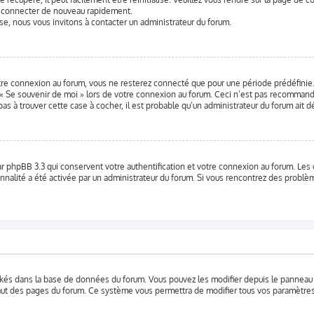
us connecter de nouveau rapidement.
se, nous vous invitons à contacter un administrateur du forum.
tre connexion au forum, vous ne resterez connecté que pour une période prédéfinie. 
se « Se souvenir de moi » lors de votre connexion au forum. Ceci n’est pas recomma
z pas à trouver cette case à cocher, il est probable qu’un administrateur du forum ait d
r phpBB 3.3 qui conservent votre authentification et votre connexion au forum. Les
ionnalité a été activée par un administrateur du forum. Si vous rencontrez des prob
ockés dans la base de données du forum. Vous pouvez les modifier depuis le panneau de
haut des pages du forum. Ce système vous permettra de modifier tous vos paramètres