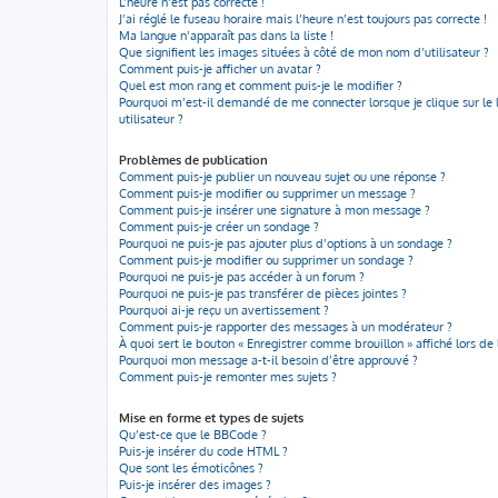
L’heure n’est pas correcte !
J’ai réglé le fuseau horaire mais l’heure n’est toujours pas correcte !
Ma langue n’apparaît pas dans la liste !
Que signifient les images situées à côté de mon nom d’utilisateur ?
Comment puis-je afficher un avatar ?
Quel est mon rang et comment puis-je le modifier ?
Pourquoi m’est-il demandé de me connecter lorsque je clique sur le l
utilisateur ?
Problèmes de publication
Comment puis-je publier un nouveau sujet ou une réponse ?
Comment puis-je modifier ou supprimer un message ?
Comment puis-je insérer une signature à mon message ?
Comment puis-je créer un sondage ?
Pourquoi ne puis-je pas ajouter plus d’options à un sondage ?
Comment puis-je modifier ou supprimer un sondage ?
Pourquoi ne puis-je pas accéder à un forum ?
Pourquoi ne puis-je pas transférer de pièces jointes ?
Pourquoi ai-je reçu un avertissement ?
Comment puis-je rapporter des messages à un modérateur ?
À quoi sert le bouton « Enregistrer comme brouillon » affiché lors de 
Pourquoi mon message a-t-il besoin d’être approuvé ?
Comment puis-je remonter mes sujets ?
Mise en forme et types de sujets
Qu’est-ce que le BBCode ?
Puis-je insérer du code HTML ?
Que sont les émoticônes ?
Puis-je insérer des images ?