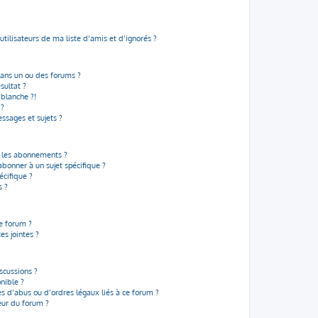
tilisateurs de ma liste d’amis et d’ignorés ?
dans un ou des forums ?
sultat ?
blanche ?!
 ?
ssages et sujets ?
et les abonnements ?
bonner à un sujet spécifique ?
cifique ?
s ?
ce forum ?
s jointes ?
scussions ?
onible ?
s d’abus ou d’ordres légaux liés à ce forum ?
eur du forum ?