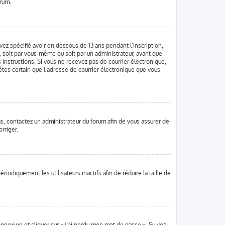
orum.
vez spécifié avoir en dessous de 13 ans pendant l’inscription,
, soit par vous-même ou soit par un administrateur, avant que
s instructions. Si vous ne recevez pas de courrier électronique,
 êtes certain que l’adresse de courrier électronique que vous
cas, contactez un administrateur du forum afin de vous assurer de
rriger.
diquement les utilisateurs inactifs afin de réduire la taille de
onnexion et cliquer sur « J’ai perdu mon mot de passe ». Suivez