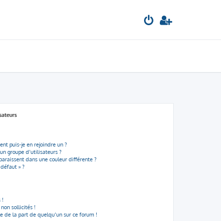
sateurs
nt puis-je en rejoindre un ?
n groupe d’utilisateurs ?
paraissent dans une couleur différente ?
 défaut » ?
 !
on sollicités !
le de la part de quelqu’un sur ce forum !