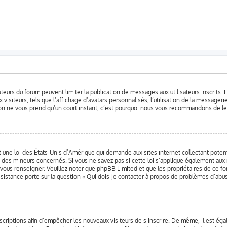
rateurs du forum peuvent limiter la publication de messages aux utilisateurs inscrits
isiteurs, tels que l’affichage d’avatars personnalisés, l’utilisation de la messagerie
iption ne vous prend qu’un court instant, c’est pourquoi nous vous recommandons de le 
t une loi des États-Unis d’Amérique qui demande aux sites internet collectant pote
 des mineurs concernés. Si vous ne savez pas si cette loi s’applique également aux 
a vous renseigner. Veuillez noter que phpBB Limited et que les propriétaires de ce 
sistance porte sur la question « Qui dois-je contacter à propos de problèmes d’abus 
inscriptions afin d’empêcher les nouveaux visiteurs de s’inscrire. De même, il est ég