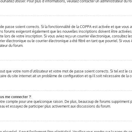
 souhaitez utiliser. Pour plus d’informations, veuillez contacter un administrateur du f
t de passe soient corrects. Si la fonctionnalité de la COPPA est activée et que vous a
ins forums exigeront également que les nouvelles inscriptions doivent être activées
te lors de votre inscription. Si vous aviez reçu un courrier électronique, consultez le
 électronique ou le courrier électronique a été filtré en tant que pourriel. Si vous
ateur du forum.
out que votre nom d’utilisateur et votre mot de passe soient corrects. Si tel est le 
ire du site internet ait un problème de configuration et qu’il soit nécessaire de la co
lus me connecter ?!
otre compte pour une quelconque raison. De plus, beaucoup de forums suppriment pério
veau et essayez de participer plus activement aux discussions du forum.
récupéré, il peut facilement être réinitialisé. Veuillez vous rendre sur la page de c