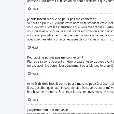
adresse IP ou interdit l’utilisation du nom d’utilisateur que vous
Haut
Je suis inscrit mais je ne peux pas me connecter !
Vérifiez en premier lieu que votre nom d’utilisateur et votre mo
vous devrez suivre les instructions que vous avez reçues. Certa
vous puissiez ouvrir une session ; cette information était présen
vous avez probablement spécifié une mauvaise adresse de courrier
avez spécifiée était correcte, essayez de contacter un administr
Haut
Pourquoi ne puis-je pas me connecter ?
Plusieurs raisons peuvent en être la cause. Assurez-vous avant t
ne pas avoir été banni. Il est également possible que le propriéta
Haut
Je m’étais déjà inscrit par le passé mais ne peux à présent p
Il est possible qu’un administrateur ait désactivé ou supprimé v
leur base de données. Si tel était le cas, inscrivez-vous de nou
Haut
J’ai perdu mon mot de passe !
Pas de panique ! Bien que votre mot de passe ne puisse pas être 