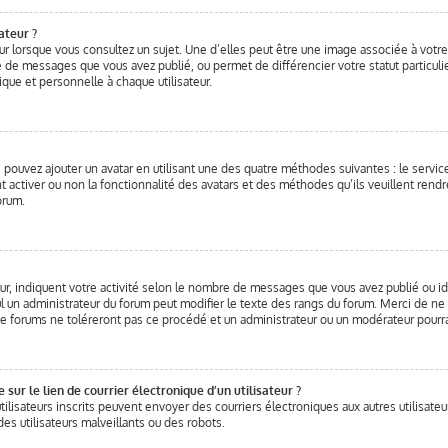
ateur ?
ur lorsque vous consultez un sujet. Une d’elles peut être une image associée à votr
e de messages que vous avez publié, ou permet de différencier votre statut particuli
que et personnelle à chaque utilisateur.
s pouvez ajouter un avatar en utilisant une des quatre méthodes suivantes : le service
 activer ou non la fonctionnalité des avatars et des méthodes qu’ils veuillent rendre 
orum.
ur, indiquent votre activité selon le nombre de messages que vous avez publié ou ide
ul un administrateur du forum peut modifier le texte des rangs du forum. Merci de n
e forums ne toléreront pas ce procédé et un administrateur ou un modérateur pour
ur le lien de courrier électronique d’un utilisateur ?
s utilisateurs inscrits peuvent envoyer des courriers électroniques aux autres utilis
es utilisateurs malveillants ou des robots.